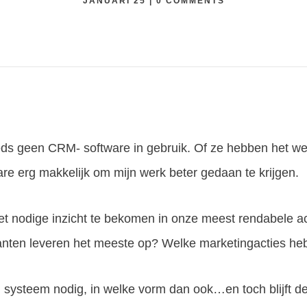
JANUARI 25
|
0
COMMENTS
eeds geen CRM- software in gebruik. Of ze hebben het wel
tware erg makkelijk om mijn werk beter gedaan te krijgen.
t nodige inzicht te bekomen in onze meest rendabele acti
anten leveren het meeste op? Welke marketingacties heb
RM systeem nodig, in welke vorm dan ook…en toch blijft d