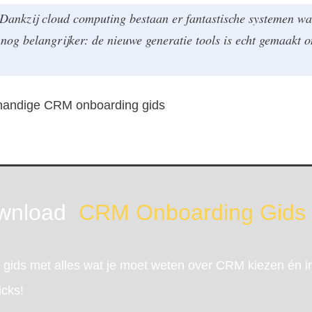
 Dankzij cloud computing bestaan er fantastische systemen w
nog belangrijker: de nieuwe generatie tools is echt gemaakt o
handige CRM onboarding gids
wnload
CRM Onboarding Gids
s gids met alles wat je moet weten over CRM kiezen én i
icks!